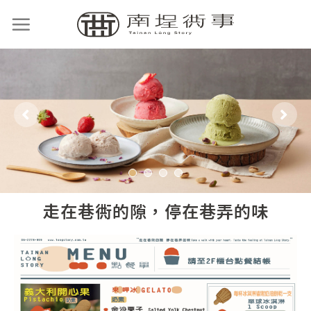
1
2
3
4
走在巷衖的隙，停在巷弄的味