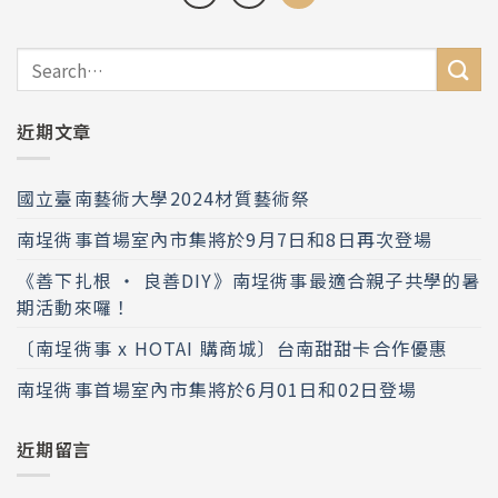
近期文章
國立臺南藝術大學2024材質藝術祭
南埕衖事首場室內市集將於9月7日和8日再次登場
《善下扎根 ‧ 良善DIY》南埕衖事最適合親子共學的暑
期活動來囉！
〔南埕衖事 x HOTAI 購商城〕台南甜甜卡合作優惠
南埕衖事首場室內市集將於6月01日和02日登場
近期留言