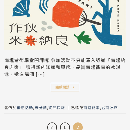
南埕巷衖學堂開課囉 參加活動不只能深入認識「南埕納
良店家」 獲得新的知識和興趣，品嘗南埕衖事的冰淇
淋，還有講師 […]
繼續閱讀
→
發佈於
優惠活動
,
未分類
,
資訊快報
|
已標記
南埕衖事
,
台南冰店
1
2