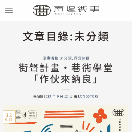
文章目錄:
未分類
優惠活動
,
未分類
,
資訊快報
街聲計畫‧巷衖學堂
「作伙來納良」
張貼於
2023 年 6 月 12 日
由
LONGSTORY
12
6 月