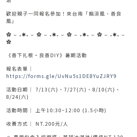
歡迎親子一同報名參加！來台南「搧涼風、善良
風」
✿
⌣
⁎
✱
⁎
⌣
✿
⌣
⁎
✱
⁎
⌣
✿
⌣
⁎
✱
⁎
⌣
✿
⌣
⁎
✱
⁎
⌣
✿
《善下扎根
‧
良善
DIY
》暑期活動
報名表單
│
https://forms.gle/UvNu5s1DE8YuZJRY9
活動日期
│ 7/13(
六
)
、
7/27(
六
)
、
8/10(
六
)
、
8/24(
六
)
活動時間
│
上午
10:30~12:00 (1.5
小時
)
收費方式
│ NT.200
元
/
人
☺
費用包含入埕遊逛、單球冰淇淋
(
價值
NT.120