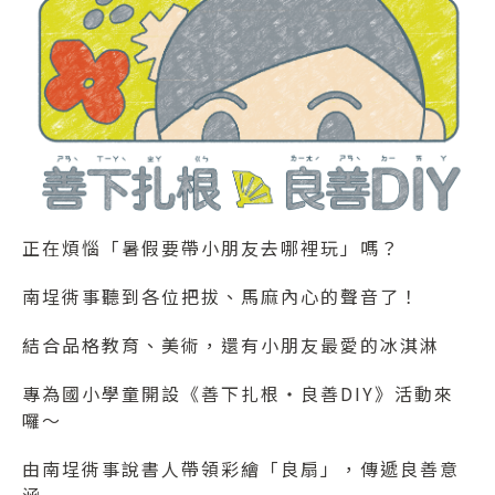
正在煩惱「暑假要帶小朋友去哪裡玩」嗎？
南埕衖事聽到各位把拔、馬麻內心的聲音了！
結合品格教育、美術，還有小朋友最愛的冰淇淋
專為國小學童開設《善下扎根
‧
良善
DIY
》活動來
囉～
由南埕衖事說書人帶領彩繪「良扇」，傳遞良善意
涵