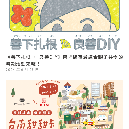
《善下扎根 ‧ 良善DIY》南埕衖事最適合親子共學的
暑期活動來囉！
2024 年 6 月 28 日